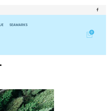
UE
SEAMARKS
0
.