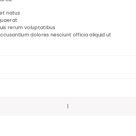
 et natus
quaerat
quis rerum voluptatibus
cusantium dolores nesciunt officia aliquid ut
|
on