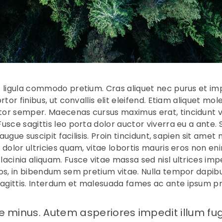
c ligula commodo pretium. Cras aliquet nec purus et im
tor finibus, ut convallis elit eleifend. Etiam aliquet mole
or semper. Maecenas cursus maximus erat, tincidunt v
usce sagittis leo porta dolor auctor viverra eu a ante.
s augue suscipit facilisis. Proin tincidunt, sapien sit ame
 dolor ultricies quam, vitae lobortis mauris eros non en
acinia aliquam. Fusce vitae massa sed nisl ultrices impe
os, in bibendum sem pretium vitae. Nulla tempor dapibu
gittis. Interdum et malesuada fames ac ante ipsum prim
te minus. Autem asperiores impedit illum fu