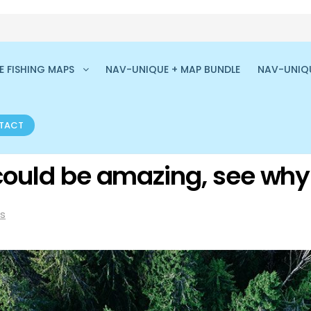
 FISHING MAPS
NAV-UNIQUE + MAP BUNDLE
NAV-UNIQ
TACT
 could be amazing, see why
s