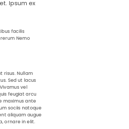
et. Ipsum ex
bus facilis
s rerum Nemo
t risus. Nullam
us. Sed ut lacus
. Vivamus vel
quis feugiat arcu
sque maximus ante
 Cum sociis natoque
sent aliquam augue
 ornare in elit.