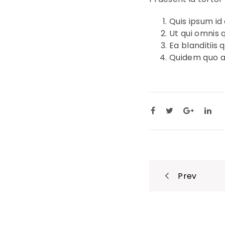
Quis ipsum id
Ut qui omnis 
Ea blanditiis 
Quidem quo ac
Post
Prev
navigati