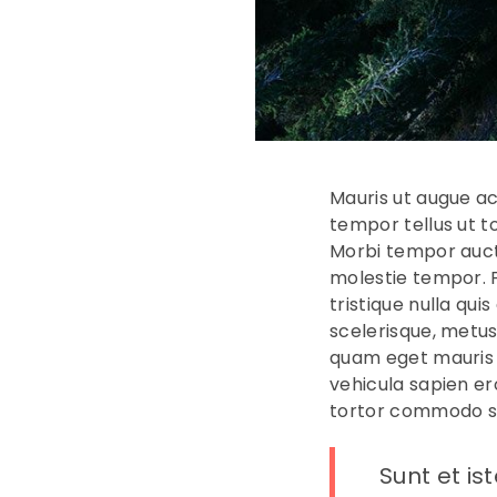
Mauris ut augue a
tempor tellus ut tor
Morbi tempor auct
molestie tempor. F
tristique nulla qui
scelerisque, metus
quam eget mauris l
vehicula sapien er
tortor commodo sa
Sunt et is