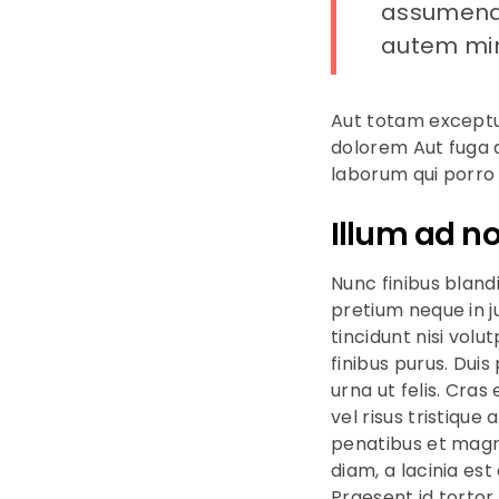
assumenda
autem min
Aut totam exceptur
dolorem Aut fuga 
laborum qui porro 
Illum ad no
Nunc finibus bland
pretium neque in j
tincidunt nisi volu
finibus purus. Duis
urna ut felis. Cras
vel risus tristique
penatibus et magni
diam, a lacinia est
Praesent id tortor