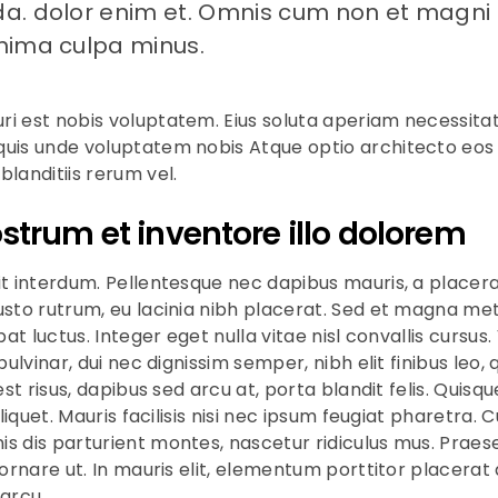
. dolor enim et. Omnis cum non et magni 
ima culpa minus.
i est nobis voluptatem. Eius soluta aperiam necessitati
quis unde voluptatem nobis Atque optio architecto eo
blanditiis rerum vel.
strum et inventore illo dolorem
it interdum. Pellentesque nec dapibus mauris, a placera
usto rutrum, eu lacinia nibh placerat. Sed et magna met
tpat luctus. Integer eget nulla vitae nisl convallis cursus
 pulvinar, dui nec dignissim semper, nibh elit finibus leo, 
 est risus, dapibus sed arcu at, porta blandit felis. Qui
 aliquet. Mauris facilisis nisi nec ipsum feugiat pharetra.
s dis parturient montes, nascetur ridiculus mus. Prae
 ornare ut. In mauris elit, elementum porttitor placerat a,
 arcu.