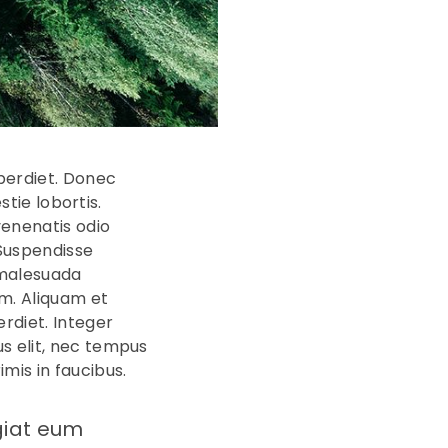
perdiet. Donec
stie lobortis.
enenatis odio
 Suspendisse
t malesuada
im. Aliquam et
rdiet. Integer
s elit, nec tempus
is in faucibus.
giat eum